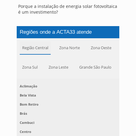
Porque a instalação de energia solar fotovoltaica
é um investimento?
Regiões onde a ACTA33 atende
Região Central
Zona Norte
Zona Oeste
Zona Sul
Zona Leste
Grande São Paulo
Aclimação
Bela Vista
Bom Retiro
Brás
Cambuci
Centro