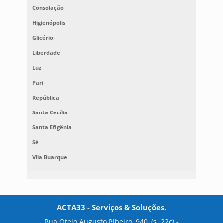
Consolação
Higienópolis
Glicério
Liberdade
Luz
Pari
República
Santa Cecília
Santa Efigênia
Sé
Vila Buarque
ACTA33 - Serviços & Soluções.
Rua Otelo Augusto Ribeiro, 940, (s. 22c) -