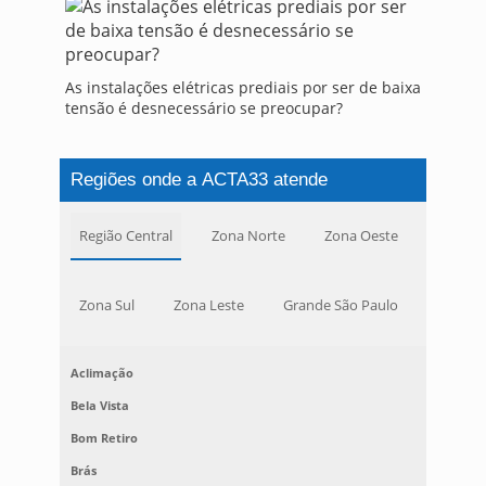
As instalações elétricas prediais por ser de baixa
tensão é desnecessário se preocupar?
Regiões onde a ACTA33 atende
Região Central
Zona Norte
Zona Oeste
Zona Sul
Zona Leste
Grande São Paulo
Aclimação
Bela Vista
Bom Retiro
Brás