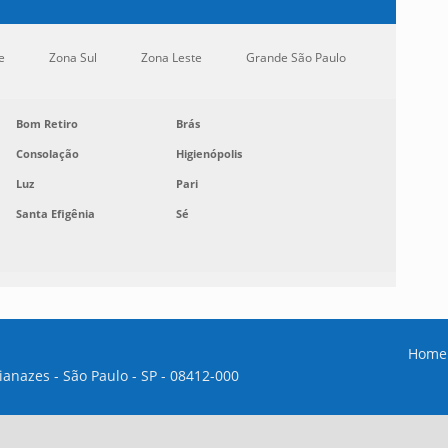
e
Zona Sul
Zona Leste
Grande São Paulo
Bom Retiro
Brás
Consolação
Higienópolis
Luz
Pari
Santa Efigênia
Sé
Home
aianazes - São Paulo - SP - 08412-000