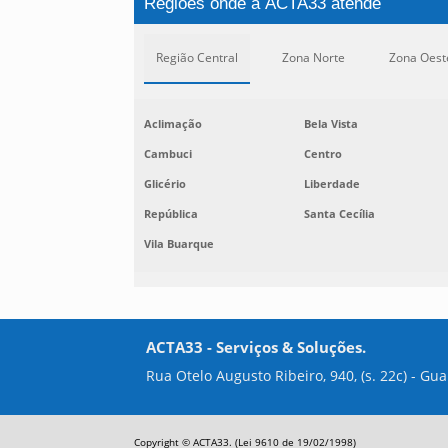
Regiões onde a ACTA33 atende
Região Central
Zona Norte
Zona Oest
Aclimação
Bela Vista
Cambuci
Centro
Glicério
Liberdade
República
Santa Cecília
Vila Buarque
ACTA33 - Serviços & Soluções.
Rua Otelo Augusto Ribeiro, 940, (s. 22c) - Gu
Copyright © ACTA33. (Lei 9610 de 19/02/1998)