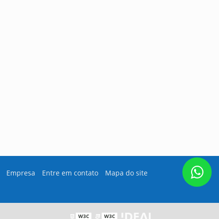
Empresa
Entre em contato
Mapa do site
W3C
W3C